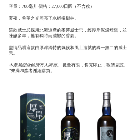
容量：700毫升 價格：27,000日圓（不含稅）
夏夜，希望之光照亮了水楢橡樹林。
這款威士忌採用北海道產的麥芽威士忌，經厚岸泥煤煙熏，並
陳釀多年，擁有獨特而濃鬱的香氣。
盡情品嚐這款由厚岸獨特的氣候和風土造就的獨一無二的威士
忌。
本產品開放給所有人購買。
數量有限，售完即止，敬請見諒。
*未滿20歲者謝絕購買。