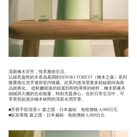
清新檜木芬芳，悅享雅致生活。
以綠意盎然的木香為基調的HINOKI FOREST（檜木之森）系列
隆重推出洗手液與室内噴霧。此系列曾深受衆多粉絲期待為商
品經典化。 從鮮嫩挺拔的枝葉到和煦渾厚的樹幹，檜木那兼具
細膩與大膽的生命能量，時刻充盈身心。在於日常生活中，可
享受宛如漫步檜木林間的清新水潤芳香。
■芳香手部清潔ｎ 森之隱・日本扁柏 免稅價格 4,000日元
■臥室香氛 森之隱・日本扁柏 免稅價格 6,800日元